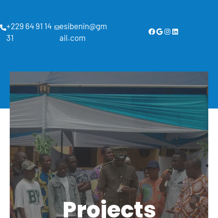
+229 64 91 14
esibenin@gm
31
ail.com
Projects